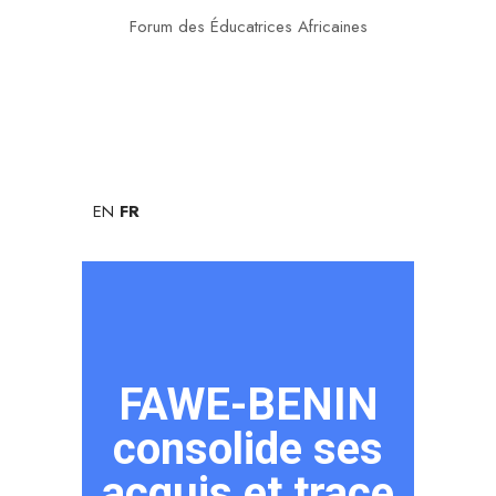
Forum des Éducatrices Africaines
EN
FR
FAWE-BENIN
consolide ses
acquis et trace