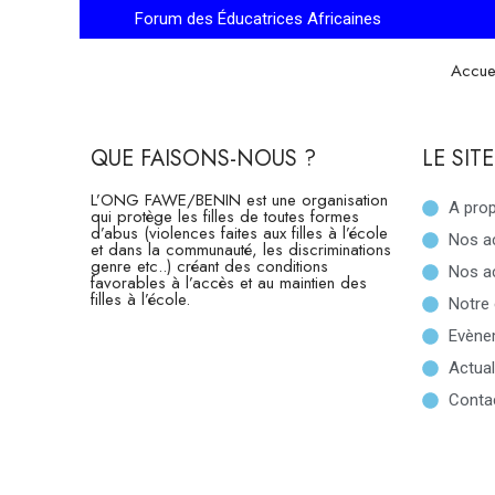
Forum des Éducatrices Africaines
Accue
QUE FAISONS-NOUS ?
LE SITE
L’ONG FAWE/BENIN est une organisation
A pro
qui protège les filles de toutes formes
d’abus (violences faites aux filles à l’école
Nos ac
et dans la communauté, les discriminations
genre etc..) créant des conditions
Nos a
favorables à l’accès et au maintien des
filles à l’école.
Notre 
Evène
Actual
Conta