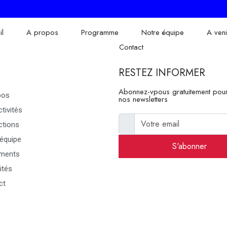
il
A propos
Programme
Notre équipe
A veni
Contact
RESTEZ INFORMER
Abonnez-vpous gratuitement pour
pos
nos newsletters
tivités
ctions
équipe
S'abonner
ments
ités
ct