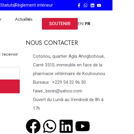
Statuts
Règlement intérieur
r
Actualités
EN
FR
SOUTENIR
NOUS CONTACTER
 recevoir
Cotonou, quartier Agla Ahogbohouè,
Carré 3510, immeuble en face de la
pharmacie vétérinaire de Kouhounou.
Bureaux : +229 54 32 96 30
fawe_benin@yahoo.com
Ouvert du Lundi au Vendredi de 8h à
17h