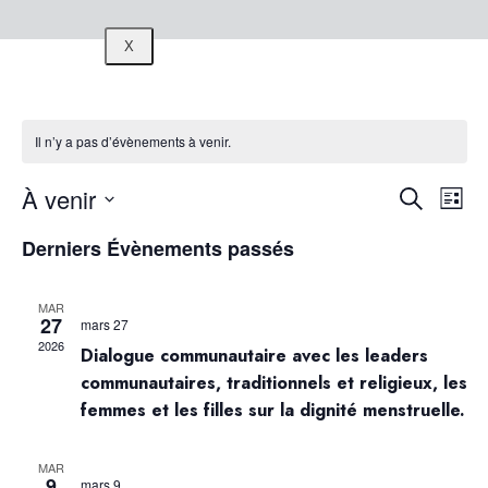
X
Il n’y a pas d’évènements à venir.
À venir
Nav
Reche
Recherche
Liste
Sélectionnez
de
Derniers Évènements passés
et
une
vue
date.
naviga
Év
MAR
27
mars 27
2026
Dialogue communautaire avec les leaders
de
communautaires, traditionnels et religieux, les
vues
femmes et les filles sur la dignité menstruelle.
Évène
MAR
9
mars 9